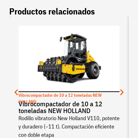
Productos relacionados
Vibrocompactador de 10 a 12 toneladas NEW
HOLLAND
Vibrocompactador de 10 a 12
toneladas NEW HOLLAND
Rodillo vibratorio New Holland V110, potente
y duradero (~11 t). Compactación eficiente
con doble etapa