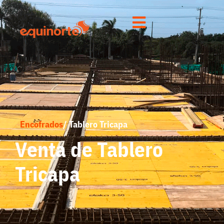
Encofrados
/ Tablero Tricapa
Venta de Tablero
Tricapa