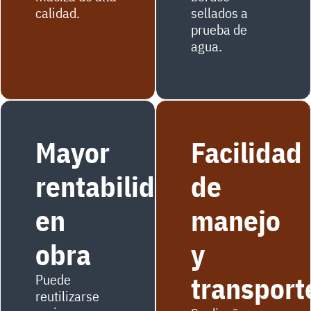
calidad.
sellados a
prueba de
agua.
Mayor
Facilidad
rentabilidad
de
en
manejo
obra
y
Puede
transport
reutilizarse