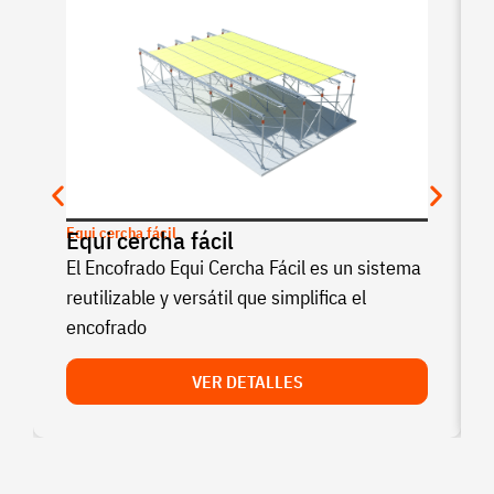
Equi cercha fácil
Equi cercha fácil
El Encofrado Equi Cercha Fácil es un sistema
reutilizable y versátil que simplifica el
encofrado
VER DETALLES