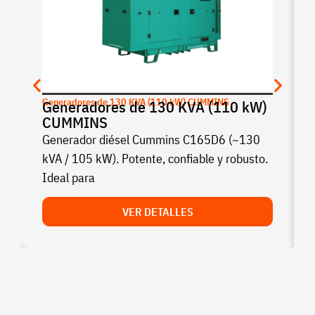
Generadores de 130 KVA (110 kW) CUMMINS
Generadores de 130 KVA (110 kW)
CUMMINS
Generador diésel Cummins C165D6 (~130
kVA / 105 kW). Potente, confiable y robusto.
Ideal para
VER DETALLES