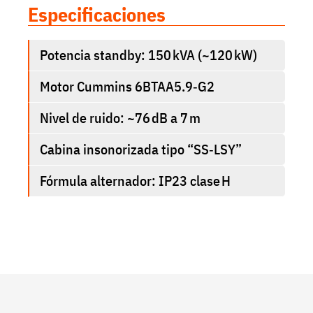
Especificaciones
Potencia standby: 150 kVA (~120 kW)
Motor Cummins 6BTAA5.9‑G2
Nivel de ruido: ~76 dB a 7 m
Cabina insonorizada tipo “SS‑LSY”
Fórmula alternador: IP23 clase H