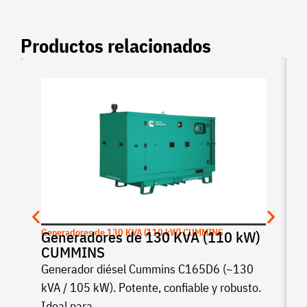
Productos relacionados
Generadores de 130 KVA (110 kW) CUMMINS
Generadores de 130 KVA (110 kW)
CUMMINS
Generador diésel Cummins C165D6 (~130
kVA / 105 kW). Potente, confiable y robusto.
Ideal para