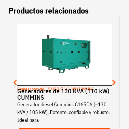
Productos relacionados
Generadores de 130 KVA (110 kW) CUMMINS
Generadores de 130 KVA (110 kW)
CUMMINS
Generador diésel Cummins C165D6 (~130
kVA / 105 kW). Potente, confiable y robusto.
Ideal para