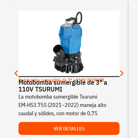
Motobomba sumergible de 3″ a 110V TSURUMI
Motobomba sumergible de 3″ a
110V TSURUMI
La motobomba sumergible Tsurumi
EM‑HS3.75S (2021–2022) maneja alto
caudal y sólidos, con motor de 0,75
VER DETALLES