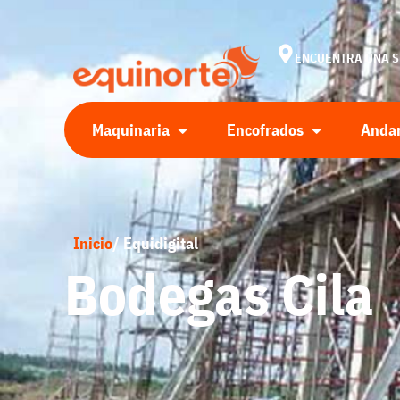
ENCUENTRA UNA 
Maquinaria
Encofrados
Anda
Inicio
/ Equidigital
Bodegas Cila