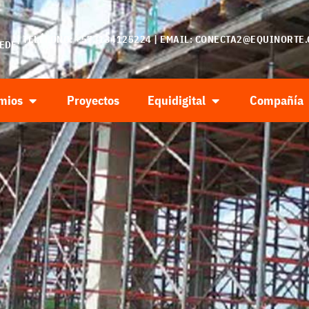
| TELÉFONO: +573134125224 | EMAIL:
CONECTA2@EQUINORTE.
SEDE
mios
Proyectos
Equidigital
Compañía