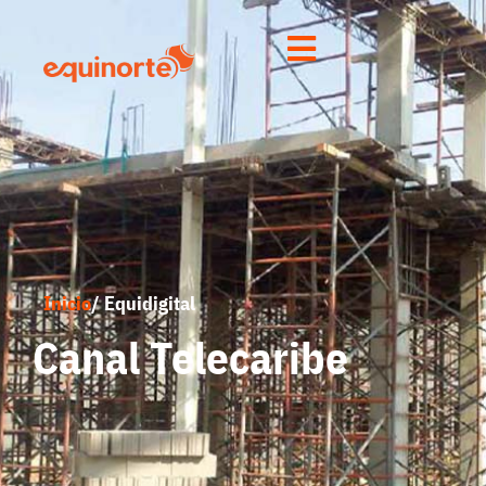
Inicio
/ Equidigital
Canal Telecaribe