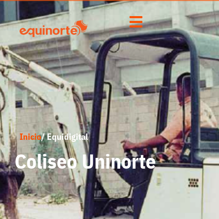
Inicio
/ Equidigital
Coliseo Uninorte