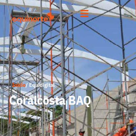
Inicio
/ Equidigital
Coralcosta BAQ