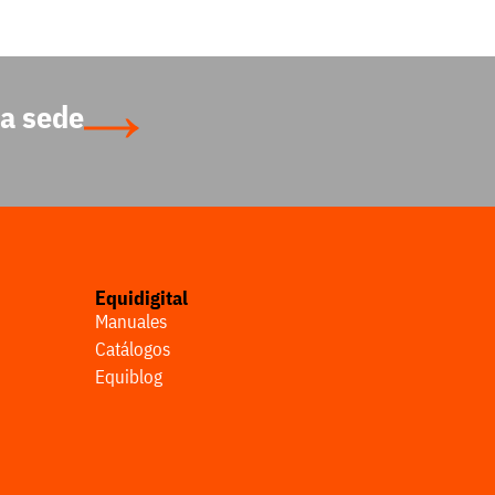
a sede
Equidigital
Manuales
Catálogos
Equiblog