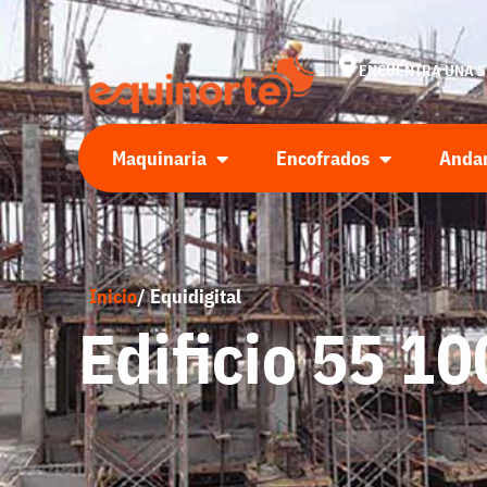
ENCUENTRA UNA 
Maquinaria
Encofrados
Anda
Inicio
/ Equidigital
Edificio 55 1