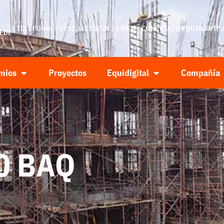
| TELÉFONO: +573134125224 | EMAIL:
CONECTA2@EQUINORTE.
SEDE
mios
Proyectos
Equidigital
Compañía
00 BAQ