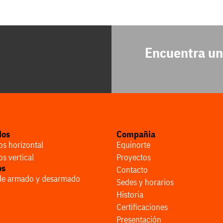
Encuentra un
dos
Compañia
s horizontal
Equinorte
s vertical
Proyectos
os
Contacto
 de armado y desarmado
Sedes y horarios
Historia
Certificaciones
Presentación