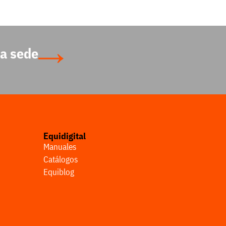
a sede
Equidigital
Manuales
Catálogos
Equiblog