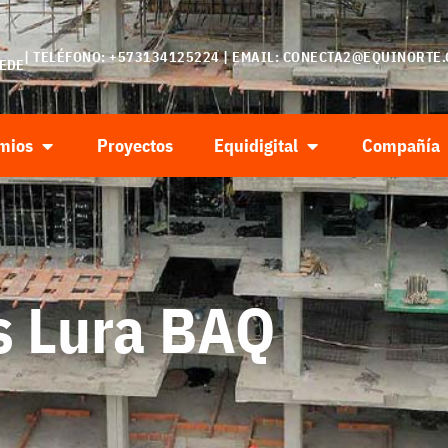
| TELÉFONO: +573134125224 | EMAIL:
CONECTA2@EQUINORTE.
SEDE
mios
Proyectos
Equidigital
Compañía
us Lura BAQ