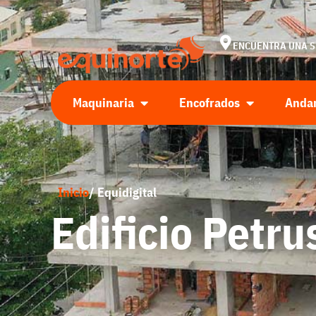
ENCUENTRA UNA 
Maquinaria
Encofrados
Anda
Inicio
/ Equidigital
Edificio Petr