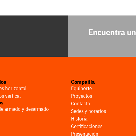
Encuentra un
dos
Compañia
s horizontal
Equinorte
s vertical
Proyectos
os
Contacto
 de armado y desarmado
Sedes y horarios
Historia
Certificaciones
Presentación