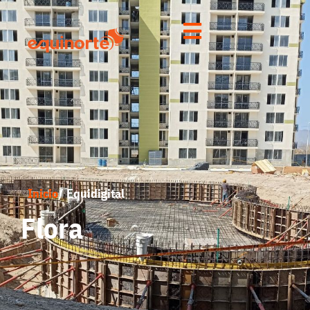
Inicio
/ Equidigital
Flora