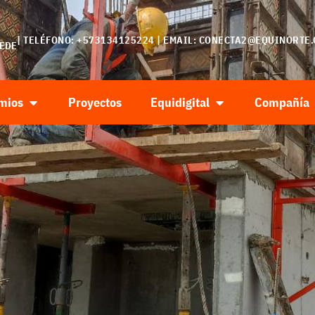
| TELÉFONO: +573134125224 | EMAIL:
CONECTA2@EQUINORTE.
SEDE
mios
Proyectos
Equidigital
Compañía