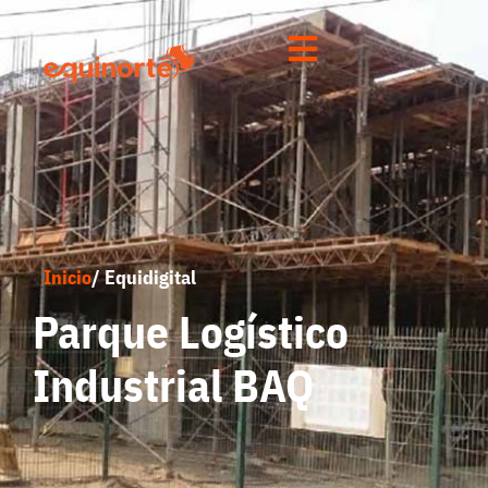
Inicio
/ Equidigital
Parque Logístico
Industrial BAQ