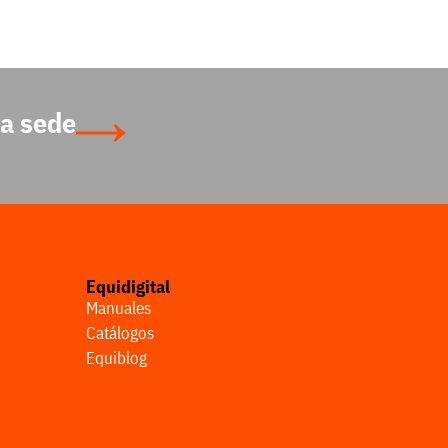
a sede
Equidigital
Manuales
Catálogos
Equiblog