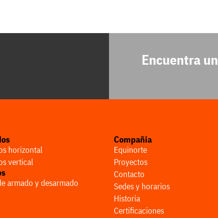
Encuentra un
dos
Compañia
s horizontal
Equinorte
s vertical
Proyectos
os
Contacto
 de armado y desarmado
Sedes y horarios
Historia
Certificaciones