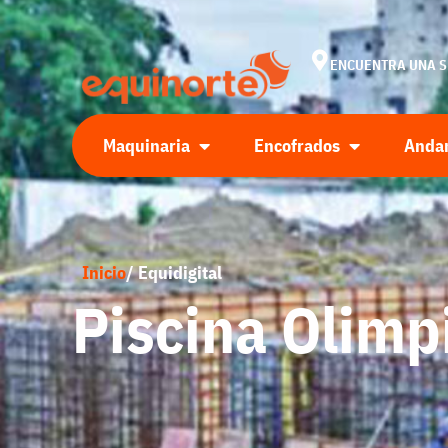
ENCUENTRA UNA 
Maquinaria
Encofrados
Anda
Inicio
/ Equidigital
Piscina Olimp