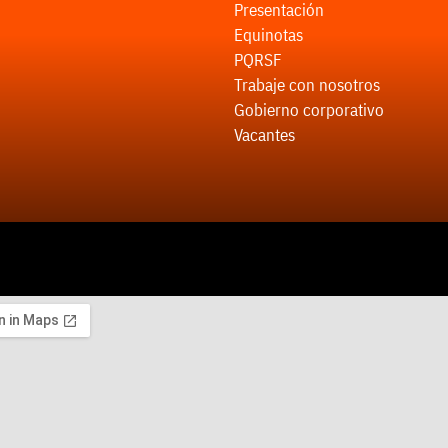
Presentación
Equinotas
PQRSF
Trabaje con nosotros
Gobierno corporativo
Vacantes