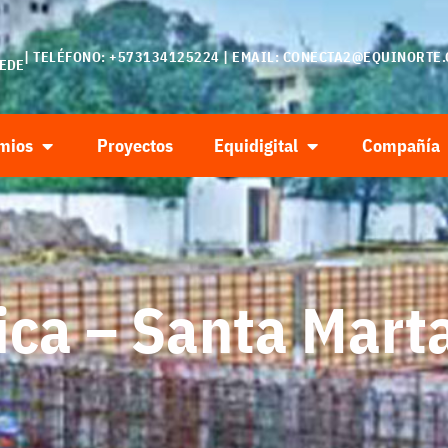
| TELÉFONO: +573134125224 | EMAIL:
CONECTA2@EQUINORTE.
SEDE
mios
Proyectos
Equidigital
Compañía
ica – Santa Mart