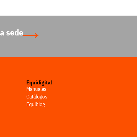
a sede
Equidigital
Manuales
Catálogos
Equiblog