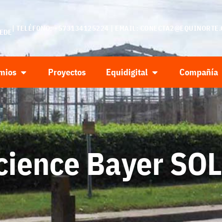
| TELÉFONO: +573134125224 | EMAIL:
CONECTA2@EQUINORTE.
SEDE
mios
Proyectos
Equidigital
Compañía
Science Bayer S