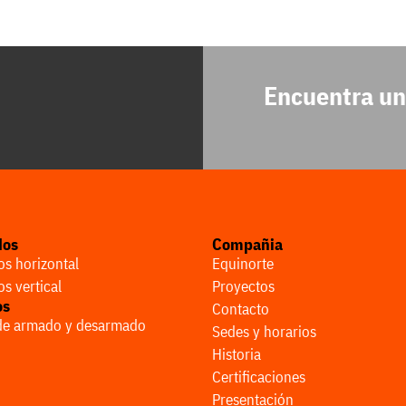
Encuentra un
dos
Compañia
s horizontal
Equinorte
s vertical
Proyectos
os
Contacto
 de armado y desarmado
Sedes y horarios
Historia
Certificaciones
Presentación