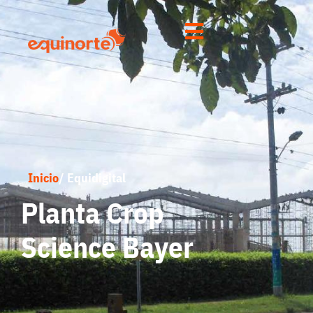
Inicio
/ Equidigital
Planta Crop
Science Bayer