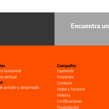
Encuentra un
dos
Compañia
s horizontal
Equinorte
s vertical
Proyectos
os
Contacto
 de armado y desarmado
Sedes y horarios
Historia
Certificaciones
Presentación