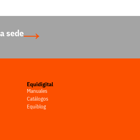
a sede
Equidigital
Manuales
Catálogos
Equiblog