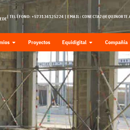
| TELÉFONO: +573134125224 | EMAIL:
CONECTA2@EQUINORTE.
SEDE
mios
Proyectos
Equidigital
Compañía