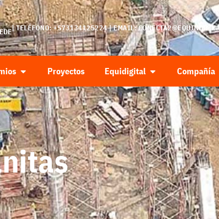
| TELÉFONO: +573134125224 | EMAIL:
CONECTA2@EQUINORTE.
SEDE
mios
Proyectos
Equidigital
Compañía
nitas