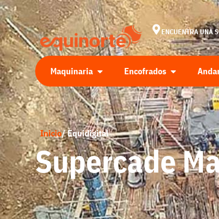
ENCUENTRA UNA 
Maquinaria
Encofrados
Anda
Inicio
/ Equidigital
Supercade Ma