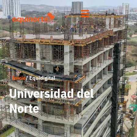
Inicio
/ Equidigital
Universidad del
Norte