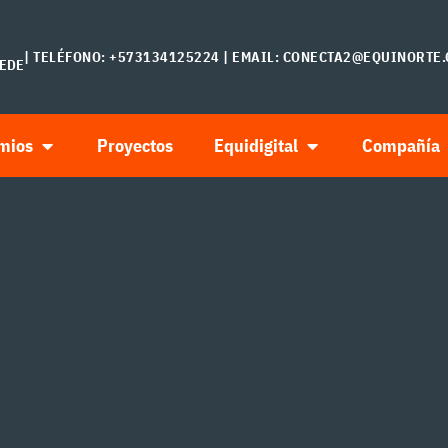
| TELÉFONO: +573134125224 | EMAIL:
CONECTA2@EQUINORTE.
SEDE
mios
Proyectos
Equidigital
Compañía