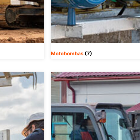
Motobombas
(7)